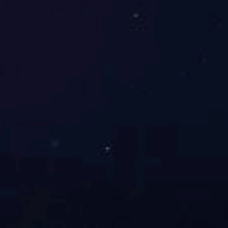
您可以在这里了解我们的最新动态
新闻中心
专业生产单、三相变压器，稳压器，调压器，电抗…