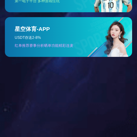
变压器
变压器（整流）
产品类别：
单相变压器
产品类别：
单相变压器
产品名称：BK系列控制变压
产品名称：开云官方网页版
器（标准型）
（出口型）
注重产品开发、研制的同时，不断加强质量管理