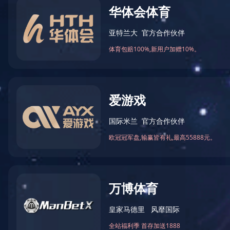
坚持以“专业成就品质、服务铸造竞争力”为理念
关于我们