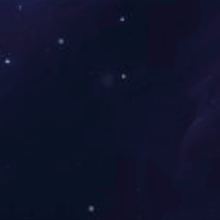
您可以在这里了解我们的最新动态
新闻中心