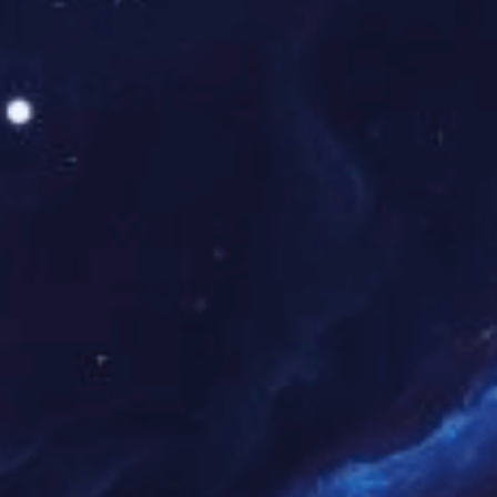
：
稳压器
产品类别：
电抗器
：TND系列单相稳压器
产品名称：KSG系列输出电抗器