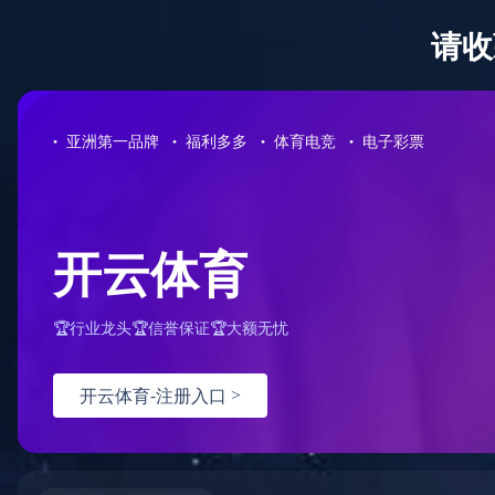
欢迎来到
开云官方网页版
的官方网站！
网站首页
关于我们
产品