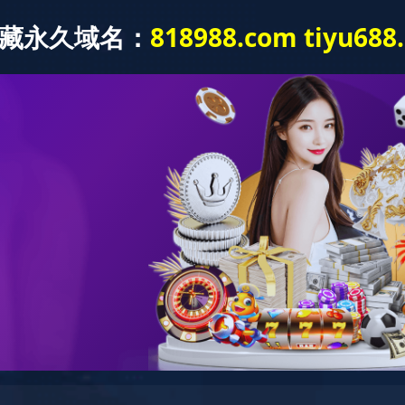
分类
荣誉资质
厂区设备
人才招聘
新