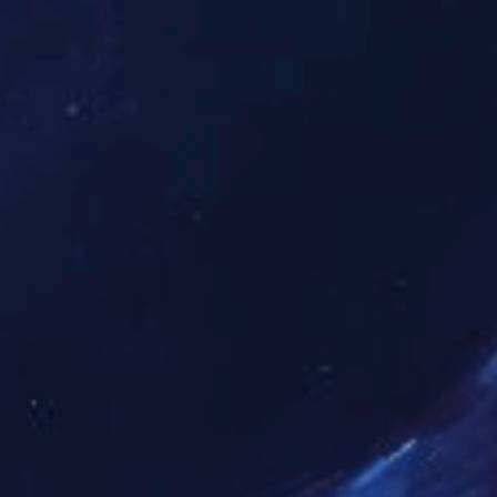
查看更多 +
自动铁芯数控氩焊机等先进设备。