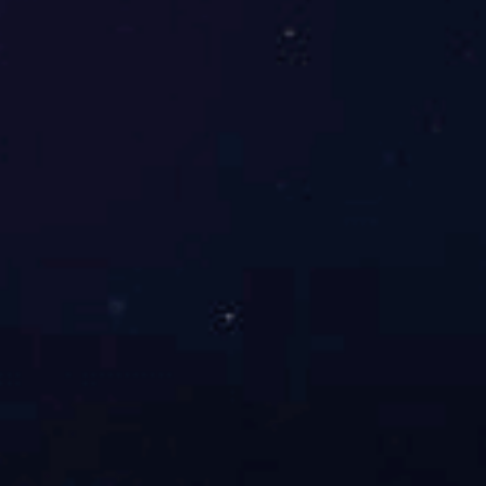
专业生产单、三相变压器，稳压器，调压器，电抗…
专业生产单、三相变压器，稳压器，调压器，电抗…
公司在注重产品开发、研制的同时，不断加强质量…
热烈祝贺开云官方网页版的官方网站正式…
热烈祝贺开云官方网页版的官方网站正式开通！
查看更多 +
热烈祝贺开云官方网页版的官方网站正式…
公司在注重产品开发、研制的同时，不断加强质量…
开云官方网页版自创建以来，一直坚持以…