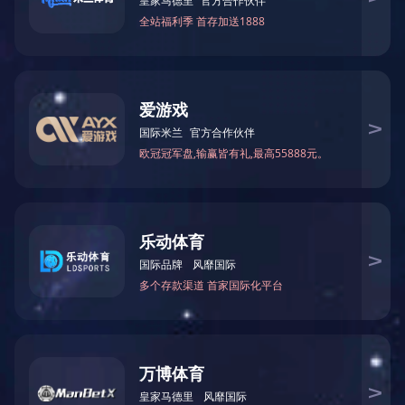
企业文化
开云(中国)
公司在注重产品开发，研制的同时，
厂址：青岛即墨区小韩村工业园
不断加强质量管理，并全面通过了
电话：0532-88564000
CE认证、CQC认证及ISO9001国际质
传真：0532-88563775
量体系认证。
查看更多 +
查看更多 +
专业生产单、三相变压器，稳压器，调压器，电抗器，充电器，逆变器，电
机启动柜等产品
产品中心
公司拥有硅钢片自动冲剪线，全自动数控平绕机、箔绕机、环形绕线
机、扁线立绕机、R型绕线机、数控雕刻机、真空压力浸烤机、全自动
铁芯数控氩焊机等先进设备。