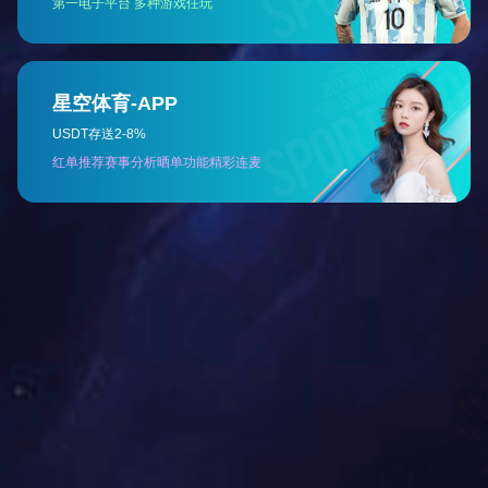
变压器
变压器（整流）
产品类别：
单相变压器
产品类别：
单相变压器
产品名称：BK系列控制变压
产品名称：开云官方网页版
器（标准型）
（出口型）
注重产品开发、研制的同时，不断加强质量管理