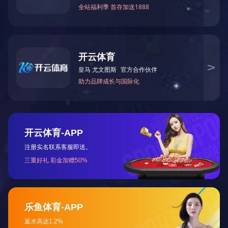
产品类别：
稳压器
产品类别：
稳压器
产品名称：SVC系列三相稳压
产品名称：TND系列单相稳
器
压器