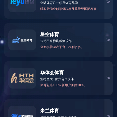
铁芯数控氩焊机等先进设备。
公司简介
荣誉资质
在新的世纪里，兰宇公司坚持以“专
公司秉承“顾客至上、锐意进取”的经
业成就品质、服务铸造竞争力”为理
营理念。我们荣获多项荣誉，我们将
念，致力于新产品、新技术、新工艺
一如既往，努力创造辉煌！
的不断创新和开拓。
查看更多 +
查看更多 +