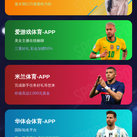
产品类别：
电抗器
产品类别：
电抗器
产品名称：KSG系列输出电抗
产品名称：KSG系列输入电抗
器
器
产品类别：
三相变压器
产品类别：
三相变压器
产品名称：SSG系列三相伺服
产品名称：SG系列三相干式