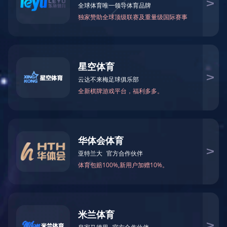
铁芯数控氩焊机等先进设备。
公司简介
荣誉资质
在新的世纪里，兰宇公司坚持以“专
公司秉承“顾客至上、锐意进取”的经
业成就品质、服务铸造竞争力”为理
营理念。我们荣获多项荣誉，我们将
念，致力于新产品、新技术、新工艺
一如既往，努力创造辉煌！
的不断创新和开拓。
查看更多 +
查看更多 +