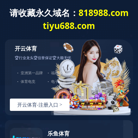
欢迎来到
开云官方网页版
的官方网站！
坚持以“专业成就品质、服务铸造竞争力”为理念
关于我们
开云官方网页版自创建以来，一直坚持不断开发，创新产品，开拓市
场，与众多科研单位，高等院校进行紧密合作并聘请高级工程师作指
导。
公司拥有硅钢片自动冲剪线，全自动数控平绕机、箔绕机、环形绕线
机、扁线立绕机、R型绕线机、数控雕刻机、真空压力浸烤机、全自动