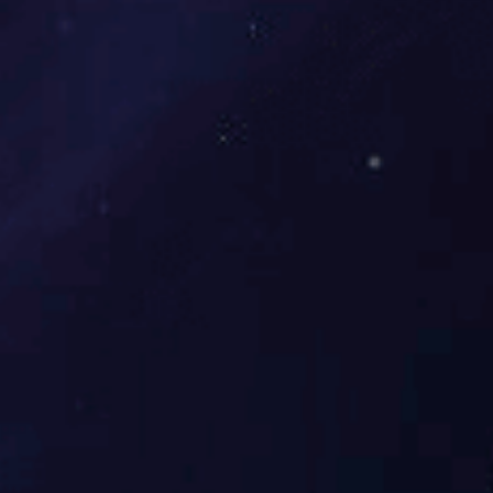
荣誉资质
您可以在这里了解我们的最新动态
新闻中心
专业生产单、三相变压器，稳压器，调压器，电抗…
专业生产单、三相变压器，稳压器，调压器，电抗器，充电器，逆
变器，电机启动柜等产品
查看更多 +