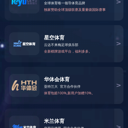
铁芯数控氩焊机等先进设备。
公司简介
荣誉资质
在新的世纪里，兰宇公司坚持以“专
公司秉承“顾客至上、锐意进取”的经
业成就品质、服务铸造竞争力”为理
营理念。我们荣获多项荣誉，我们将
念，致力于新产品、新技术、新工艺
一如既往，努力创造辉煌！
的不断创新和开拓。
查看更多 +
查看更多 +