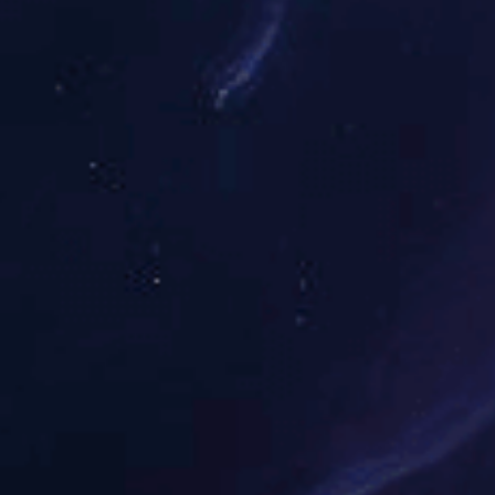
专业生产单、三相变压器，稳压器，调压器，电抗器，充电器，
产品中心
公司拥有硅钢片自动冲剪线，全自动数控平绕机、箔绕机、