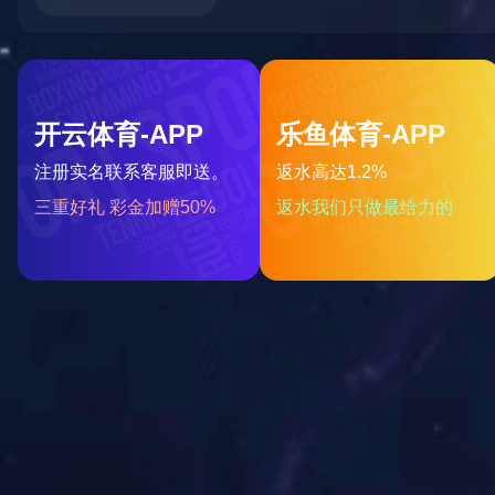
开云官方网页版自创建以来，一直坚持不断开发，创新产品
公司拥有硅钢片自动冲剪线，全自动数控平绕机、箔绕机、
公司简介
荣誉资质
在新的世纪里，兰宇公司坚持以“专业成就品质、
公司秉承“
服务铸造竞争力”为理念，致力于新产品、新技
荣获多项荣
术、新工艺的不断创新和开拓。
查看更多
查看更多 +