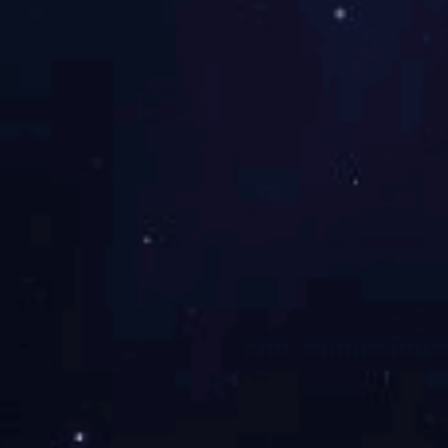
热烈祝贺开云官方网页版的官方网站正式…
开云官方网页版自创建以来，一直坚持以“质量为重、信誉为上”的
旨，不断开发，创新产 品，开…
人才招聘