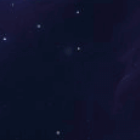
您可以在这里了解我们的最新动态
新闻中心