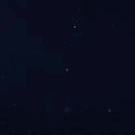
热烈祝贺开云官方网页版的官方网站正式开通！
查看更多 +
热烈祝贺开云官方网页版的官方网站正式…
公司在注重产品开发、研制的同时，不断加强质量…
专业生产单、三相变压器，稳压器，调压器，电抗…
公司拥有硅钢片自动冲剪线，全自动数控平绕机..…
开云官方网页版自创建以来，一直坚持以…
销售网点