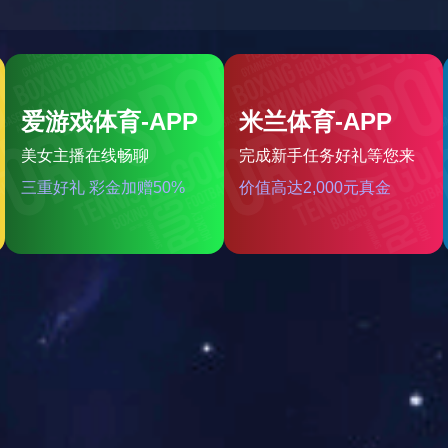
，开拓市场，与众多科研单位，高等院校进行紧密合作并聘请高级工程师
环形绕线机、扁线立绕机、R型绕线机、数控雕刻机、真空压力浸烤机、全
企业文化
顾客至上、锐意进取”的经营理念。我们
公司在注重产品开发，研制的同时，
誉，我们将一如既往，努力创造辉煌！
管理，并全面通过了CE认证、CQC认证及
国际质量体系认证。
 +
查看更多 +