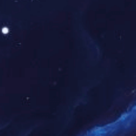
：
稳压器
产品类别：
电抗器
：TND系列单相稳压器
产品名称：KSG系列输出电抗器