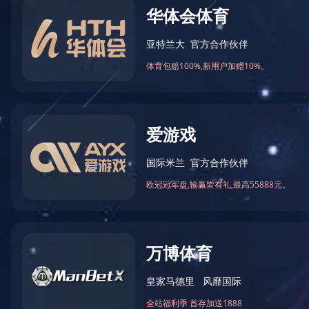
坚持以“专业成就品质、服务铸造竞争力”为理念
关于我们