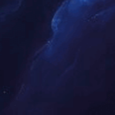
：
三相变压器
产品类别：
单相变压器
：SG系列三相干式变压器（整
产品名称：BK系列控制变压器（