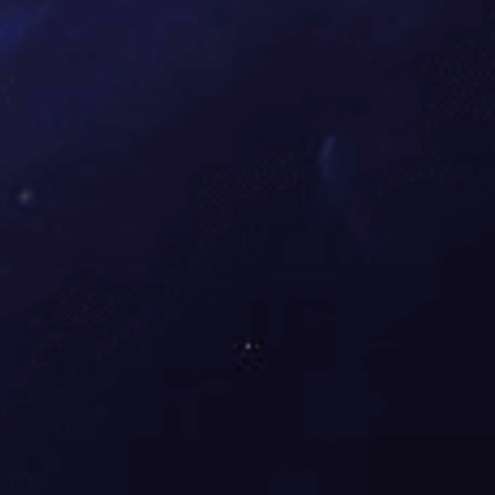
产品类别：
单相变压器
标准型）
产品名称：开云官方网页版（出口型）
查看更多 +