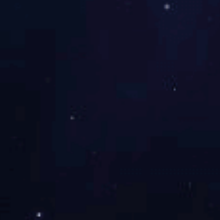
热烈祝贺开云官方网页版的官方网站正式…
开云官方网页版自创建以来，一直坚持以“质量为重、信誉为上”的
旨，不断开发，创新产 品，开…
人才招聘