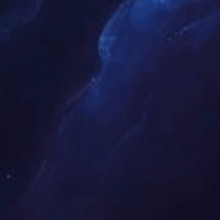
：
三相变压器
产品类别：
单相变压器
：SG系列三相干式变压器（整
产品名称：BK系列控制变压器（