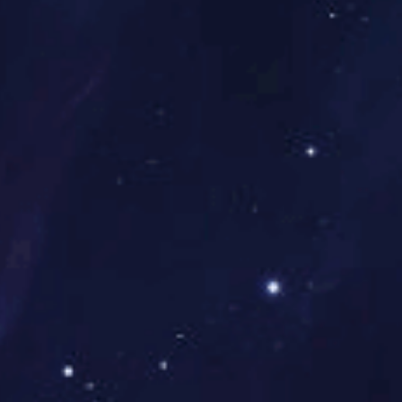
逆变器，电机启动柜等产品
环形绕线机、扁线立绕机、R型绕线机、数控雕刻机、真空压力浸烤机、全