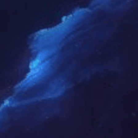
产品类别：
电抗器
产品名称：KSG系列输入电抗器