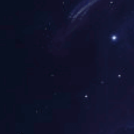
产品类别：
稳压器
产品类别
产品名称：SVC系列三相稳压器
产品名称