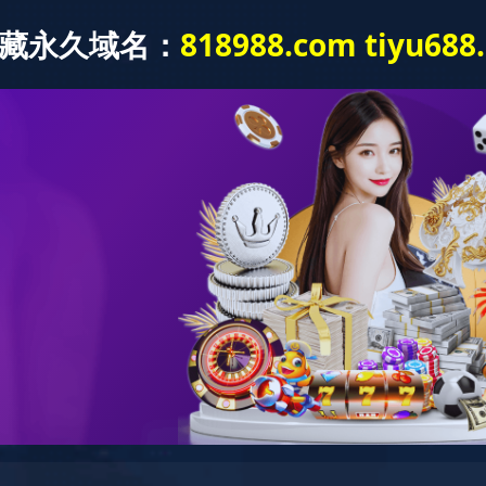
分类
荣誉资质
厂区设备
人才招聘
新