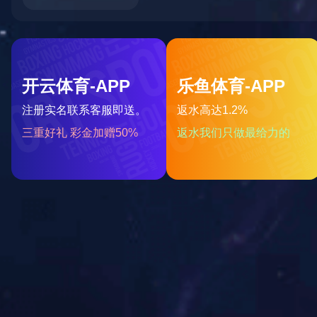
开云官方网页版自创建以来，一直坚持不断开发，创新产品
公司拥有硅钢片自动冲剪线，全自动数控平绕机、箔绕机、
公司简介
荣誉资质
在新的世纪里，兰宇公司坚持以“专业成就品质、
公司秉承“
服务铸造竞争力”为理念，致力于新产品、新技
荣获多项荣
术、新工艺的不断创新和开拓。
查看更多
查看更多 +