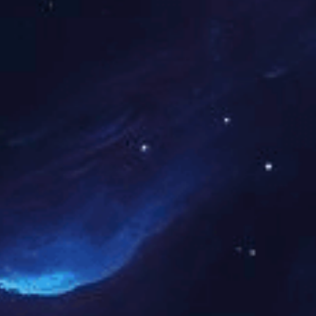
产品类别：
三相变压器
产品类别
产品名称：SSG系列三相伺服变压器
产品名称
流）
注重产品开发、研制的同时，不断加强质量管理
荣誉资质