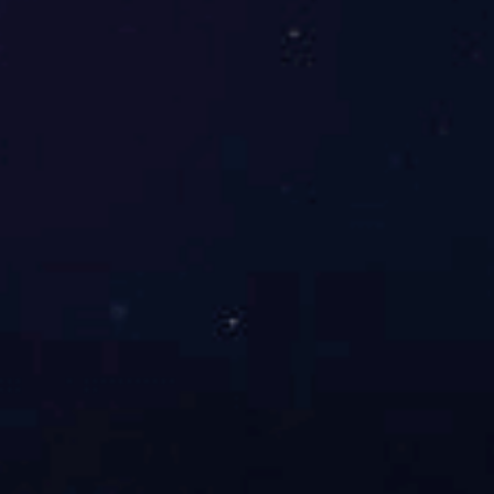
抗…
专业生产单、三相变压器，稳压器，调压器，电抗器，
充电器，逆变器，电机启动柜等产品
查看更多 +
专业生产单、三相变压器，稳压器，调压器，电抗…
专业生产单、三相变压器，稳压器，调压器，电抗…
公司在注重产品开发、研制的同时，不断加强质量…
公司在注重产品开发、研制的同时，不断加强质量…
经营宗
公司在注重产品开发、研制的同时，不断加强质量…
客户反馈