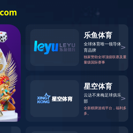
设为主页
添加收藏
地址导航
闻中心
销售网点
开云(中国)