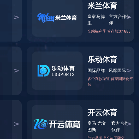
查看更多 +