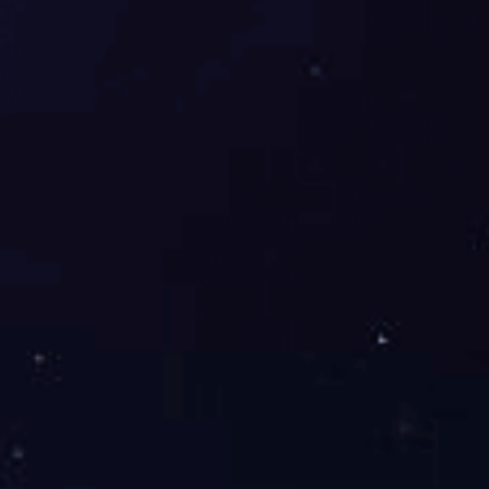
查看更多 +
热烈祝贺开云官方网页版的官方网站正式…