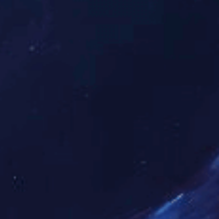
查看更多 +
自动铁芯数控氩焊机等先进设备。