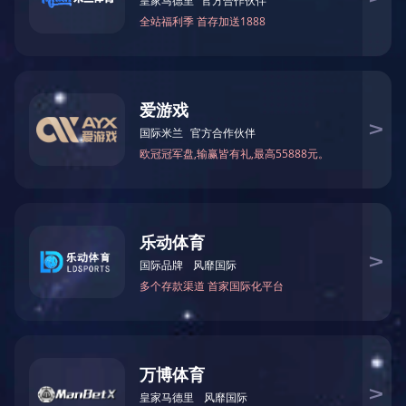
企业文化
开云(中国)
公司在注重产品开发，研制的同时，
厂址：青岛即墨区小韩村工业园
不断加强质量管理，并全面通过了
电话：0532-88564000
CE认证、CQC认证及ISO9001国际质
传真：0532-88563775
量体系认证。
查看更多 +
查看更多 +
专业生产单、三相变压器，稳压器，调压器，电抗器，充电器，逆变器，电
机启动柜等产品
产品中心
公司拥有硅钢片自动冲剪线，全自动数控平绕机、箔绕机、环形绕线
机、扁线立绕机、R型绕线机、数控雕刻机、真空压力浸烤机、全自动
铁芯数控氩焊机等先进设备。