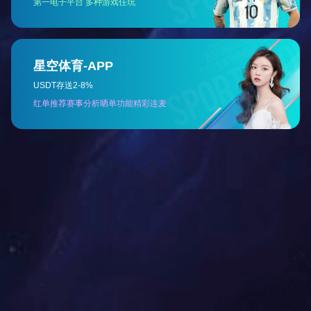
变压器
变压器（整流）
产品类别：
单相变压器
产品类别：
单相变压器
产品名称：BK系列控制变压
产品名称：开云官方网页版
器（标准型）
（出口型）
注重产品开发、研制的同时，不断加强质量管理