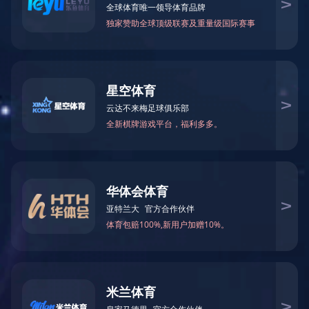
铁芯数控氩焊机等先进设备。
公司简介
荣誉资质
在新的世纪里，兰宇公司坚持以“专
公司秉承“顾客至上、锐意进取”的经
业成就品质、服务铸造竞争力”为理
营理念。我们荣获多项荣誉，我们将
念，致力于新产品、新技术、新工艺
一如既往，努力创造辉煌！
的不断创新和开拓。
查看更多 +
查看更多 +