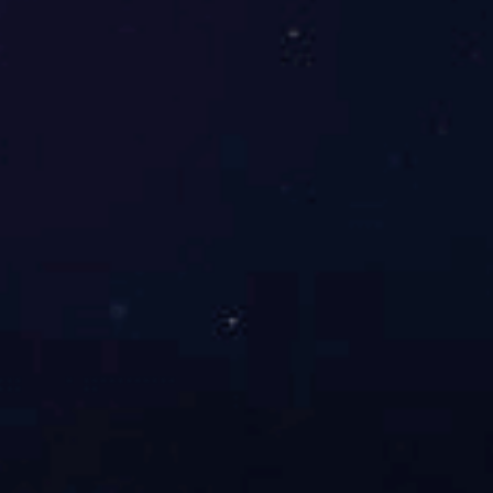
专业生产单、三相变压器，稳压器，调压器，电抗…
专业生产单、三相变压器，稳压器，调压器，电抗…
公司在注重产品开发、研制的同时，不断加强质量…
热烈祝贺开云官方网页版的官方网站正式…
热烈祝贺开云官方网页版的官方网站正式开通！
查看更多 +
热烈祝贺开云官方网页版的官方网站正式…
公司在注重产品开发、研制的同时，不断加强质量…
开云官方网页版自创建以来，一直坚持以…