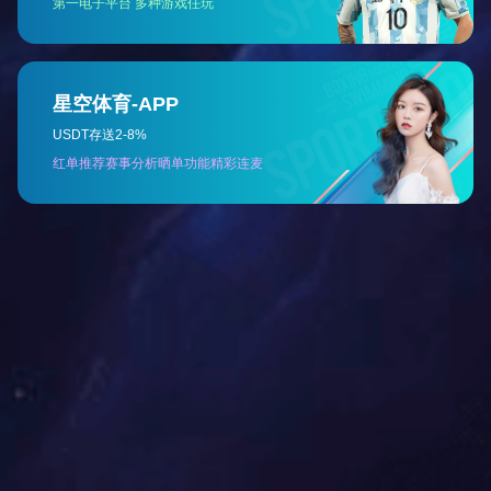
变压器
变压器（整流）
产品类别：
单相变压器
产品类别：
单相变压器
产品名称：BK系列控制变压
产品名称：开云官方网页版
器（标准型）
（出口型）
注重产品开发、研制的同时，不断加强质量管理