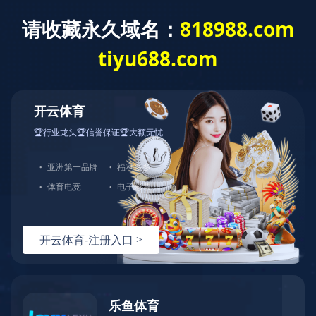
欢迎来到
开云官方网页版
的官方网站！
坚持以“专业成就品质、服务铸造竞争力”为理念
关于我们
开云官方网页版自创建以来，一直坚持不断开发，创新产品，开拓市
场，与众多科研单位，高等院校进行紧密合作并聘请高级工程师作指
导。
公司拥有硅钢片自动冲剪线，全自动数控平绕机、箔绕机、环形绕线
机、扁线立绕机、R型绕线机、数控雕刻机、真空压力浸烤机、全自动