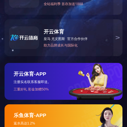
DK-700VA
140
137
140
98
112
6
11
DK-1000VA
170
170
165
116
118
8.5
15
DK-1500VA
170
180
165
116
128
8.5
15
DK-2000VA
200
185
200
145
135
9
18
DK-2500VA
200
195
200
145
145
9
18
DK-3000VA
200
205
200
145
155
9
18
Copyright © 2018 开云官方网页版 All rights Reserved 版权所有 未经许可不得
使用、转载、摘编。
微网站首页
关于我们
产品中心
荣誉资质
厂区设备
人才招聘
新闻中心
销售网点