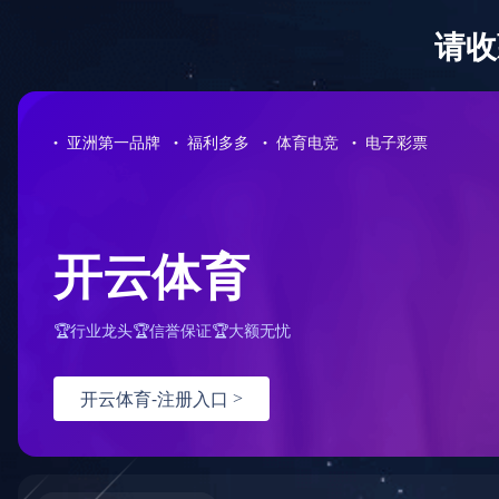
欢迎来到
开云官方网页版
的官方网站！
网站首页
关于我们
产品