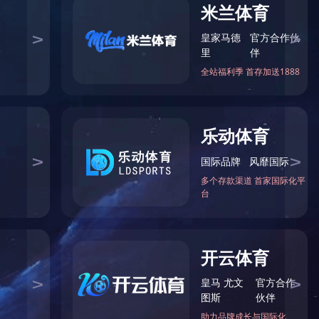
小重a轻，全自动控制， 揀作简单，适合于小型电动机车