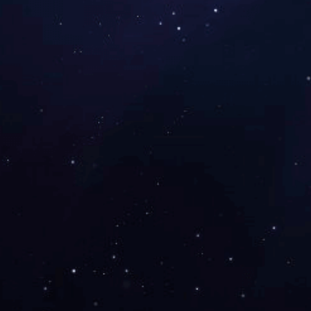
Copyright © 2018 开云官方网页版 All rights Reserved
微网站首页
关于我们
产品中心
荣誉资质
厂区设备
人才招聘