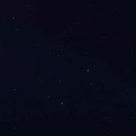
投诉电话：13012516897
青岛市即墨区环保产业园即
传真：0532-88563775
邮箱：lanyudianqi@126.com
-88564000
网址：
2-88564000转物流部
www.pinewoodstoreandkitchen.com
客服热线：400-0532-669
网站备案/许可证号：鲁ICP备11007896号-1