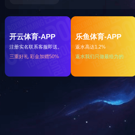
二.性能特点
1.体积小垂里轻，
2.12V/24V自动转换
3.充满自停。
4.充电极性接反不工作。
5.充电效率提高10%.耗电节能30%。
三.用途
广泛用于汽车修配厂、柴油机组、发电机组、航运、海军
四.技术参数尺寸
规格型号
输入电压
KD-40A
KD-60A
220V(AC)
KD-100A