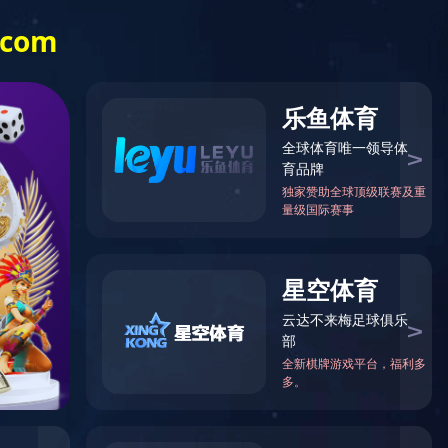
设为主页
添加收藏
地址导航
闻中心
销售网点
开云(中国)