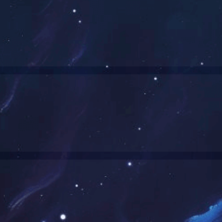
KD系列智能型充电机
程分为恒流、 恒压和浮充三阶段，充电快速高效是其显著特点。体积