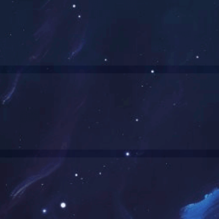
振动电磁铁
上下振幅，调整振动电 磁线圈的工作频率以及上下轭铁之间的间隙