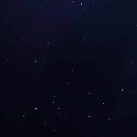
Copyright © 2018 开云官方网页版 All rights Reserved
微网站首页
关于我们
产品中心
荣誉资质
厂区设备
人才招聘
新闻中心
销售网点