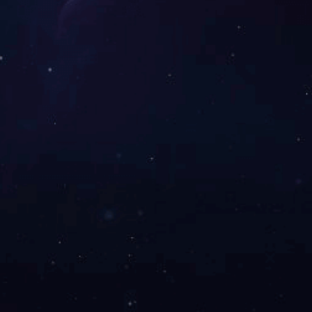
公司简介
单相变压器
三相变压器
开云官方网页版
荣誉资质
电抗器
稳压器
厂址：山东省
客户反馈
调压器
逆变器
发龙山路50号
人才招聘
直流电源
充电机
业务电话：0532
销售网点
电机起动柜
UPS不间断电源
物流电话：053
电力电容器
特种变压器
 版权所有 未经许可不得使用、转载、摘编。