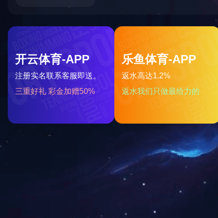
二、原理
利用了电磁铁产生交变磁场，由导磁材料比较好的电工硅
材料固定在E型片上。（防治因工作时振动使线圈松动）
场变化，从而使铁片振动发声。振动盘是一种自 动定向
三、产品外形及尺寸
外形尺寸：172.8mm* 110mm* 115mm (长*宽*高}安装