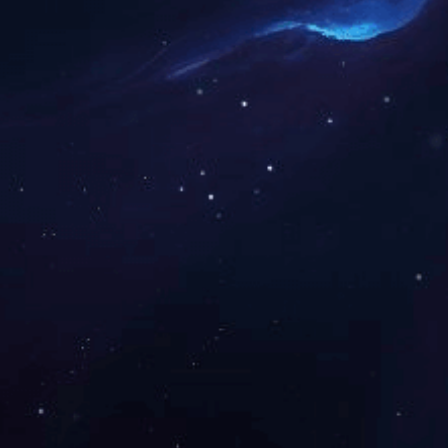
SBF-20/500
SBF-5/1000
SBF-10/1000
SBF-20/1000
SBF-50/1000