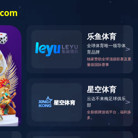
设为主页
添加收藏
地址导航
闻中心
销售网点
开云(中国)