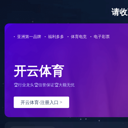
欢迎来到
开云官方网页版
的官方网站！
网站首页
关于我们
产品