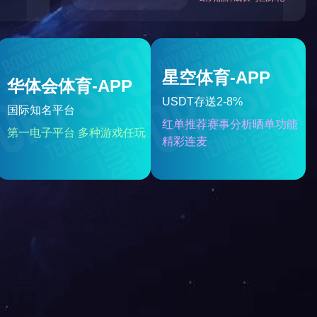
电势（正序向置）的向fi和为o,而 开口两端应出同相的
）
容量(KVA)
3
5
10
15