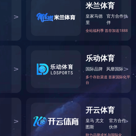
式的电气产品作匝间、段间、层间的倍 频、倍压试验；以